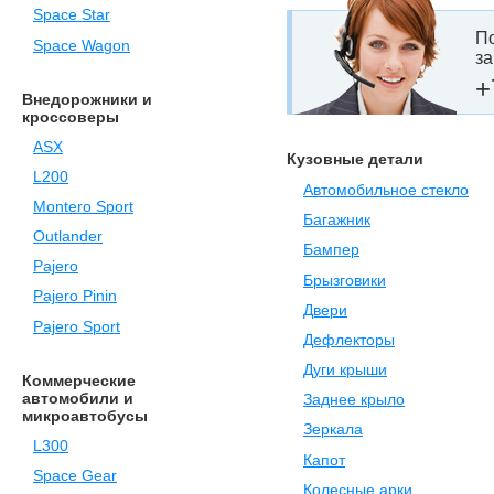
Space Star
По
Space Wagon
за
+
Внедорожники и
кроссоверы
ASX
Кузовные детали
L200
Автомобильное стекло
Montero Sport
Багажник
Outlander
Бампер
Pajero
Брызговики
Pajero Pinin
Двери
Pajero Sport
Дефлекторы
Дуги крыши
Коммерческие
автомобили и
Заднее крыло
микроавтобусы
Зеркала
L300
Капот
Space Gear
Колесные арки