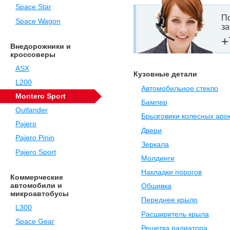
Space Star
По
Space Wagon
за
+
Внедорожники и
кроссоверы
ASX
Кузовные детали
L200
Автомобильное стекло
Montero Sport
Бампер
Outlander
Брызговики колесных аро
Pajero
Двери
Pajero Pinin
Зеркала
Pajero Sport
Молдинги
Накладки порогов
Коммерческие
автомобили и
Обшивка
микроавтобусы
Переднее крыло
L300
Расширитель крыла
Space Gear
Решетка радиатора