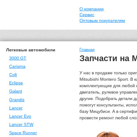
О компании
Сервис
Оптовым покупателям
Легковые автомобили
Главная
Запчасти на M
3000 GT
Carisma
У нас в продаже только ори
Colt
Mitsubishi Montero Sport. В
Eclipse
комплектующие для любой с
Galant
двигатель, рулевое управле
другие. Подобрать детали 
Grandis
помогут консультанты, исп
Lancer
базу Мицубиси. А в сертиф
Lancer Evo
провести ремонт любой сло
Lancer STW
Space Runner