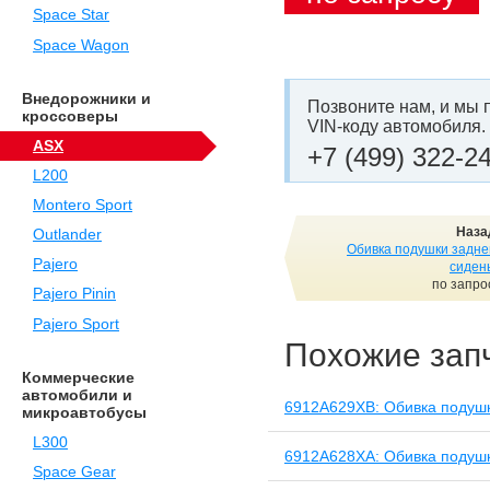
Space Star
Space Wagon
Внедорожники и
Позвоните нам, и мы 
кроссоверы
VIN-коду автомобиля.
ASX
+7 (499) 322-2
L200
Montero Sport
Наза
Outlander
Обивка подушки задне
Pajero
сиден
по запро
Pajero Pinin
Pajero Sport
Похожие зап
Коммерческие
автомобили и
6912A629XB: Обивка подушк
микроавтобусы
L300
6912A628XA: Обивка подушк
Space Gear