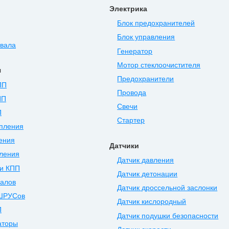
Электрика
Блок предохранителей
Блок управления
нвала
Генератор
Мотор стеклоочистителя
я
Предохранители
ПП
Провода
ПП
Свечи
П
Стартер
епления
ения
Датчики
ления
Датчик давления
и КПП
Датчик детонации
валов
Датчик дроссельной заслонки
ШРУСов
Датчик кислородный
П
Датчик подушки безопасности
аторы