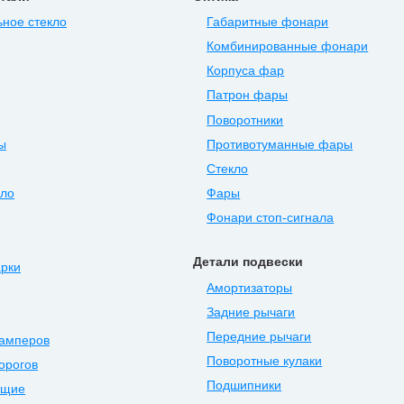
ное стекло
Габаритные фонари
Комбинированные фонари
Корпуса фар
Патрон фары
Поворотники
ы
Противотуманные фары
Стекло
ыло
Фары
Фонари стоп-сигнала
Детали подвески
арки
Амортизаторы
Задние рычаги
Передние рычаги
бамперов
Поворотные кулаки
орогов
Подшипники
ющие