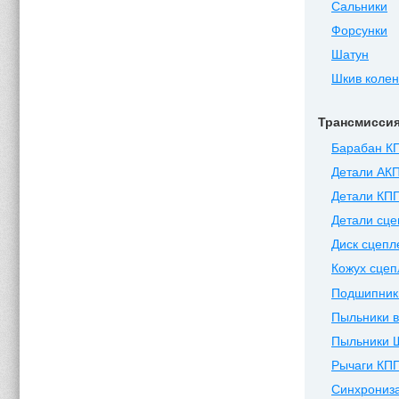
Сальники
Форсунки
Шатун
Шкив коле
Трансмисси
Барабан К
Детали АК
Детали КП
Детали сц
Диск сцепл
Кожух сцеп
Подшипник
Пыльники 
Пыльники 
Рычаги КП
Синхрониз