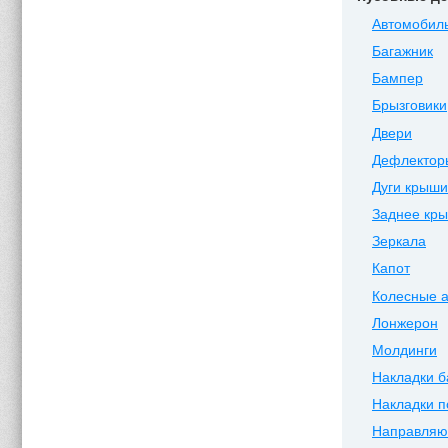
Автомобиль
Багажник
Бампер
Брызговики
Двери
Дефлектор
Дуги крыши
Заднее кр
Зеркала
Капот
Колесные 
Лонжерон
Молдинги
Накладки 
Накладки п
Направля