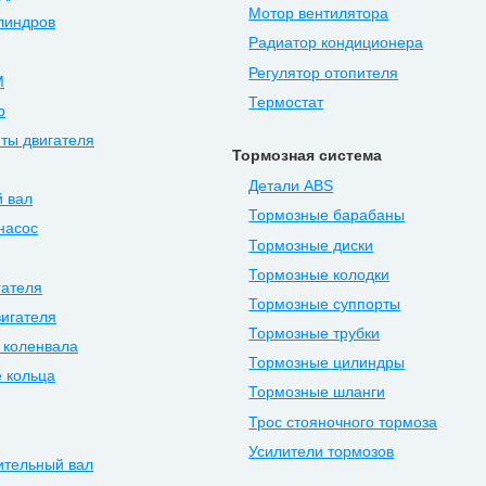
Мотор вентилятора
линдров
Радиатор кондиционера
Регулятор отопителя
М
Термостат
р
ты двигателя
Тормозная система
Детали ABS
 вал
Тормозные барабаны
насос
Тормозные диски
Тормозные колодки
гателя
Тормозные суппорты
игателя
Тормозные трубки
 коленвала
Тормозные цилиндры
 кольца
Тормозные шланги
Трос стояночного тормоза
Усилители тормозов
ительный вал