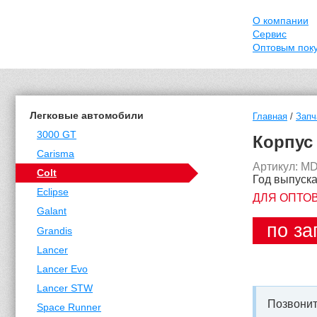
О компании
Сервис
Оптовым пок
Легковые автомобили
Главная
/
Запч
3000 GT
Корпус 
Carisma
Артикул: M
Colt
Год выпуска
Eclipse
ДЛЯ ОПТО
Galant
по за
Grandis
Lancer
Lancer Evo
Lancer STW
Позвонит
Space Runner