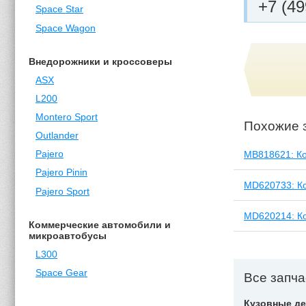
+7 (49
Space Star
Space Wagon
Внедорожники и кроссоверы
ASX
L200
Montero Sport
Похожие 
Outlander
MB818621: Ко
Pajero
Pajero Pinin
MD620733: Ко
Pajero Sport
MD620214: Ко
Коммерческие автомобили и
микроавтобусы
L300
Space Gear
Все запчас
Кузовные де