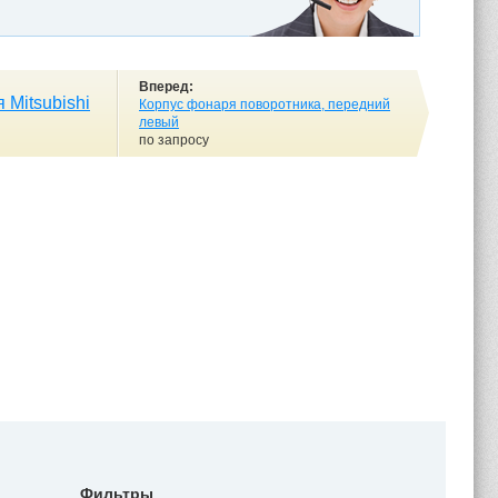
Вперед:
 Mitsubishi
Корпус фонаря поворотника, передний
левый
по запросу
Фильтры