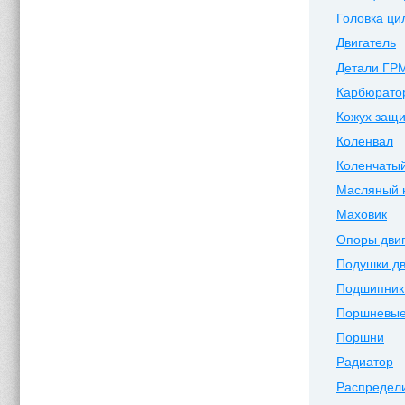
Головка ци
Двигатель
Детали ГР
Карбюрато
Кожух защи
Коленвал
Коленчатый
Масляный 
Маховик
Опоры дви
Подушки дв
Подшипник
Поршневые
Поршни
Радиатор
Распредел