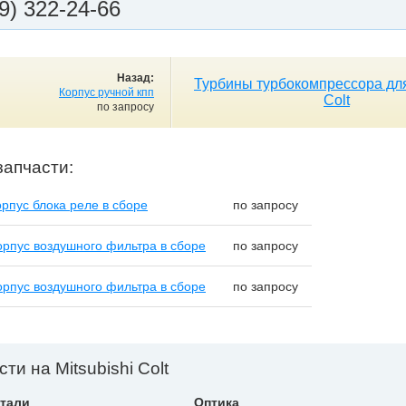
9) 322-24-66
Назад:
Турбины турбокомпрессора для
Корпус ручной кпп
Colt
по запросу
запчасти:
рпус блока реле в сборе
по запросу
рпус воздушного фильтра в сборе
по запросу
рпус воздушного фильтра в сборе
по запросу
ти на Mitsubishi Colt
тали
Оптика