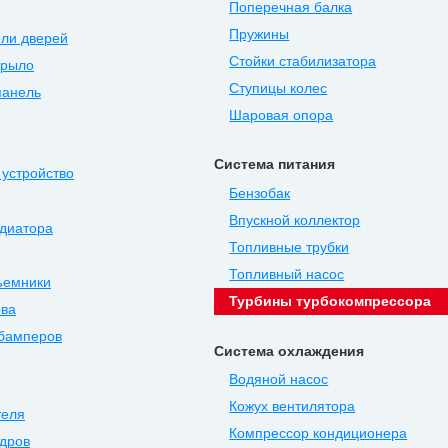
Поперечная балка
Пружины
ли дверей
Стойки стабилизатора
крыло
Ступицы колес
панель
Шаровая опора
Система питания
устройство
Бензобак
Впускной коллектор
диатора
Топливные трубки
Топливный насос
ъемники
Турбины турбокомпрессора
ова
 бамперов
Система охлаждения
Водяной насос
Кожух вентилятора
теля
Компрессор кондиционера
дров