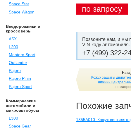
Space Star
по запросу
Space Wagon
Внедорожники и
кроссоверы
ASX
Позвоните нам, и мы 
VIN-коду автомобиля.
L200
+7 (499) 322-2
Montero Sport
Outlander
Pajero
Наза
Кожух защиты двигател
Pajero Pinin
нижний центральн
Pajero Sport
по запро
Коммерческие
Похожие зап
автомобили и
микроавтобусы
L300
1355A010: Кожух вентилято
Space Gear