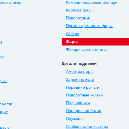
ное стекло
Комбинированные фонари
Корпуса фар
Поворотники
Противотуманные фары
Стекло
ы
Фары
Фонари стоп-сигнала
ыло
Детали подвески
Амортизаторы
Задние рычаги
арки
Передние рычаги
Поворотные кулаки
Подшипники
орогов
Поперечная балка
ющие
Пружины
Стойки стабилизатора
крыло