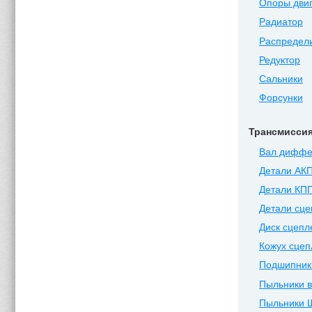
Опоры дви
Радиатор
Распредел
Редуктор
Сальники
Форсунки
Трансмисси
Вал диффе
Детали АК
Детали КП
Детали сц
Диск сцепл
Кожух сцеп
Подшипник
Пыльники 
Пыльники 