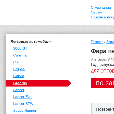
О компании
Сервис
Оптовым пок
Легковые автомобили
Главная
/
Запч
3000 GT
Фара пе
Carisma
Артикул: 8
Colt
Год выпуска
Eclipse
ДЛЯ ОПТО
Galant
по за
Grandis
Lancer
Lancer Evo
Lancer STW
Позвонит
Space Runner