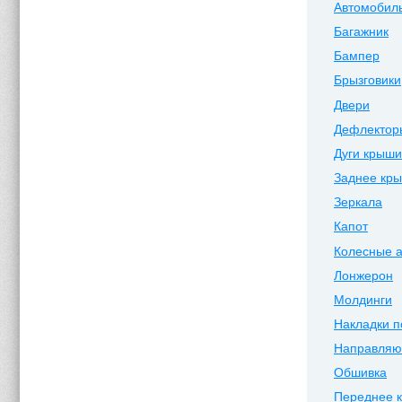
Автомобиль
Багажник
Бампер
Брызговики
Двери
Дефлектор
Дуги крыши
Заднее кр
Зеркала
Капот
Колесные 
Лонжерон
Молдинги
Накладки п
Направля
Обшивка
Переднее 