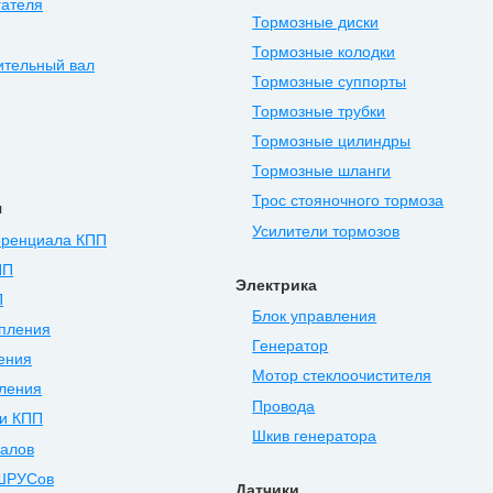
гателя
Тормозные диски
Тормозные колодки
ительный вал
Тормозные суппорты
Тормозные трубки
Тормозные цилиндры
Тормозные шланги
Трос стояночного тормоза
я
Усилители тормозов
ренциала КПП
ПП
Электрика
П
Блок управления
епления
Генератор
ения
Мотор стеклоочистителя
ления
Провода
и КПП
Шкив генератора
валов
ШРУСов
Датчики