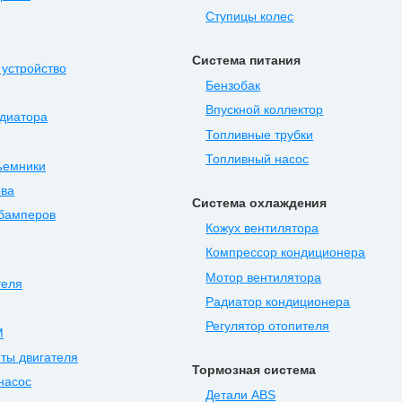
Ступицы колес
Система питания
устройство
Бензобак
Впускной коллектор
диатора
Топливные трубки
Топливный насос
ъемники
ова
Система охлаждения
 бамперов
Кожух вентилятора
Компрессор кондиционера
Мотор вентилятора
теля
Радиатор кондиционера
Регулятор отопителя
М
ты двигателя
Тормозная система
насос
Детали ABS