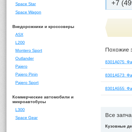
+7 (49
Space Star
Space Wagon
Внедорожники и кроссоверы
ASX
L200
Похожие 
Montero Sport
Outlander
8301A075: Фа
Pajero
Pajero Pinin
8301A573: Фа
Pajero Sport
8301A555: Фа
Коммерческие автомобили и
микроавтобусы
L300
Все запча
Space Gear
Кузовные де