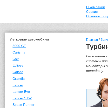
О компании
Сервис
Оптовым пок
Легковые автомобили
Главная
/
Запч
Турбин
3000 GT
Carisma
Вы хотите з
Colt
системы пита
Eclipse
менеджеры вс
телефону.
Galant
Grandis
Lancer
Lancer Evo
Lancer STW
Space Runner