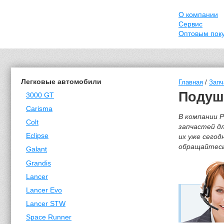
О компании
Сервис
Оптовым пок
Легковые автомобили
Главная
/
Запч
Подушк
3000 GT
Carisma
В компании Р
Colt
запчастей дл
Eclipse
их уже сегод
обращайтесь 
Galant
Grandis
Lancer
Lancer Evo
Lancer STW
Space Runner