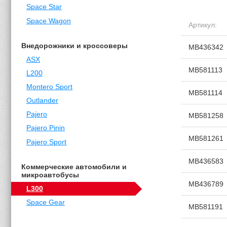
Space Star
Space Wagon
Артикул:
Внедорожники и кроссоверы
MB436342
ASX
MB581113
L200
Montero Sport
MB581114
Outlander
Pajero
MB581258
Pajero Pinin
MB581261
Pajero Sport
MB436583
Коммерческие автомобили и
микроавтобусы
MB436789
L300
Space Gear
MB581191