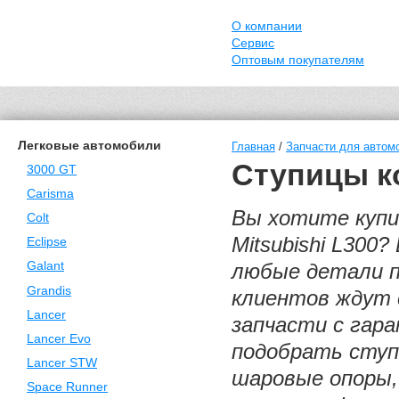
О компании
Сервис
Оптовым покупателям
Легковые автомобили
Главная
/
Запчасти для автомо
Ступицы ко
3000 GT
Carisma
Вы хотите купи
Colt
Mitsubishi L30
Eclipse
Galant
любые детали п
Grandis
клиентов ждут 
Lancer
запчасти с гар
Lancer Evo
подобрать ступи
Lancer STW
шаровые опоры, 
Space Runner