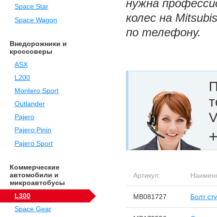
нужна професси
Space Star
колес на Mitsub
Space Wagon
по телефону.
Внедорожники и
кроссоверы
ASX
L200
П
Montero Sport
т
Outlander
V
Pajero
Pajero Pinin
+
Pajero Sport
Коммерческие
автомобили и
Артикул:
Наимен
микроавтобусы
L300
MB081727
Болт ст
Space Gear