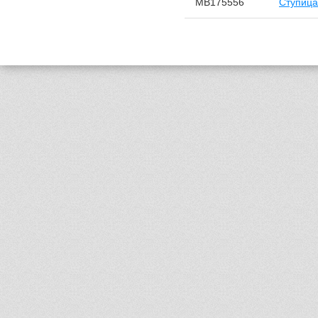
MB175556
Ступица