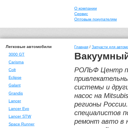
О компании
Сервис
Оптовым покупателям
Легковые автомобили
Главная
/
Запчасти для автомо
Вакуумный 
3000 GT
Carisma
РОЛЬФ Центр п
Colt
привлекательны
Eclipse
Galant
системы и други
Grandis
насос на Mitsubi
Lancer
регионы России
Lancer Evo
специалистов п
Lancer STW
ремонт авто в 
Space Runner