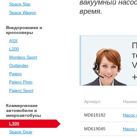
вакуумный насос
Space Star
время.
Space Wagon
Внедорожники и
кроссоверы
ASX
П
L200
т
Montero Sport
V
Outlander
+
Pajero
Pajero Pinin
Pajero Sport
Артикул:
Наиме
Коммерческие
автомобили и
MD618182
Насос 
микроавтобусы
L300
MD619045
Насос 
Space Gear