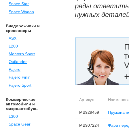
Space Star
рады ответить 
Space Wagon
нужных деталей
Внедорожники и
кроссоверы
ASX
П
L200
т
Montero Sport
Outlander
V
Pajero
+
Pajero Pinin
Pajero Sport
Коммерческие
Артикул:
Наименова
автомобили и
микроавтобусы
MB929459
Пружина п
L300
Space Gear
MB907224
Фара пере