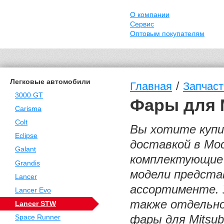
О компании
Сервис
Оптовым покупателям
Легковые автомобили
/
Главная
Запчаст
3000 GT
Фары для M
Carisma
Colt
Вы хотите купит
Eclipse
доставкой в Мо
Galant
комплектующие 
Grandis
модели предста
Lancer
ассортименте. 
Lancer Evo
также отдельно
Lancer STW
фары для Mitsub
Space Runner