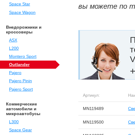
Space Star
вы можете по т
Space Wagon
Внедорожники и
кроссоверы
П
ASX
т
L200
Montero Sport
V
Outlander
+
Pajero
Pajero Pinin
Pajero Sport
Артикул:
На
Коммерческие
MN119489
Све
автомобили и
микроавтобусы
L300
MN119500
Све
Space Gear