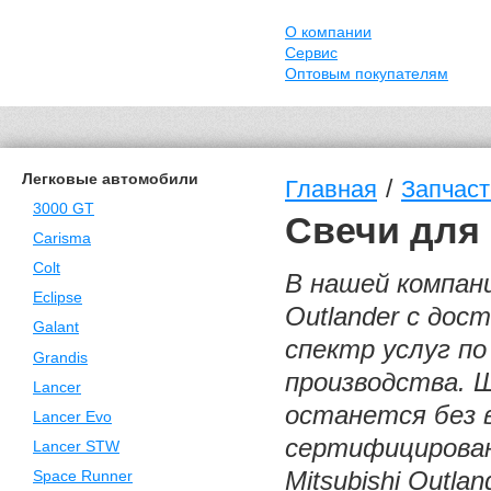
О компании
Сервис
Оптовым покупателям
Легковые автомобили
/
Главная
Запчасти
3000 GT
Свечи для 
Carisma
Colt
В нашей компани
Eclipse
Outlander с дос
Galant
спектр услуг п
Grandis
производства. 
Lancer
останется без 
Lancer Evo
сертифицирован
Lancer STW
Mitsubishi Outl
Space Runner