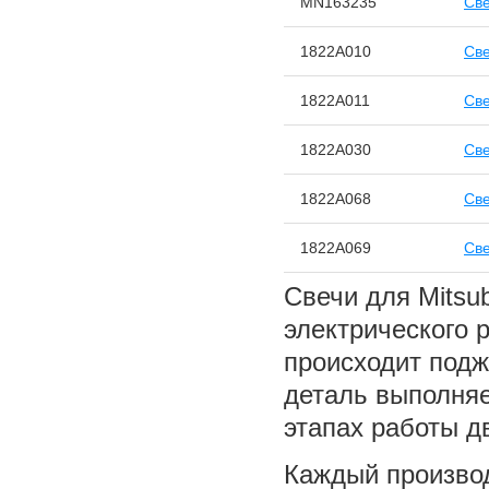
MN163235
Све
1822A010
Све
1822A011
Све
1822A030
Све
1822A068
Све
1822A069
Све
Свечи для Mitsu
электрического 
происходит подж
деталь выполняе
этапах работы д
Каждый производ