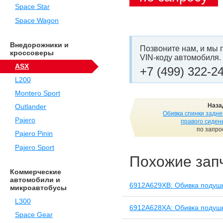
Space Star
Space Wagon
Внедорожники и
Позвоните нам, и мы 
кроссоверы
VIN-коду автомобиля.
ASX
+7 (499) 322-2
L200
Montero Sport
Наза
Outlander
Обивка спинки задне
Pajero
правого сиден
по запро
Pajero Pinin
Pajero Sport
Похожие зап
Коммерческие
автомобили и
6912A629XB: Обивка подушк
микроавтобусы
L300
6912A628XA: Обивка подушк
Space Gear