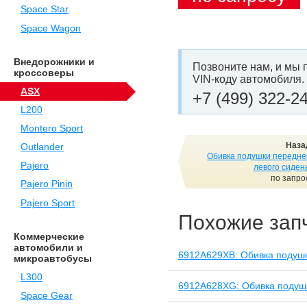
Space Star
Space Wagon
Внедорожники и
Позвоните нам, и мы 
кроссоверы
VIN-коду автомобиля.
ASX
+7 (499) 322-2
L200
Montero Sport
Наза
Outlander
Обивка подушки передне
Pajero
левого сиден
по запро
Pajero Pinin
Pajero Sport
Похожие зап
Коммерческие
автомобили и
6912A629XB: Обивка подушк
микроавтобусы
L300
6912A628XG: Обивка подушк
Space Gear