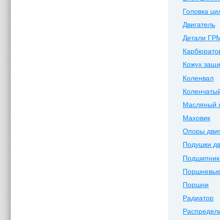
Головка ци
Двигатель
Детали ГР
Карбюрато
Кожух защи
Коленвал
Коленчатый
Масляный 
Маховик
Опоры дви
Подушки дв
Подшипник
Поршневые
Поршни
Радиатор
Распредел