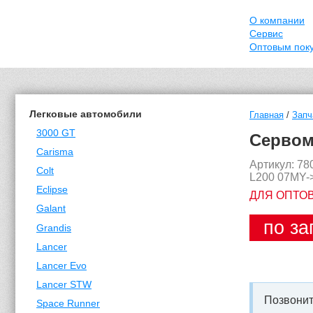
О компании
Сервис
Оптовым пок
Легковые автомобили
Главная
/
Запч
3000 GT
Сервомо
Carisma
Артикул: 7
Colt
L200 07MY-
Eclipse
ДЛЯ ОПТО
Galant
по за
Grandis
Lancer
Lancer Evo
Lancer STW
Позвонит
Space Runner