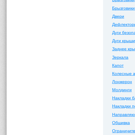
Брызговики
Двери
Дефлектор
Дуги безоп
Дуги крыши
Заднее кр
Зеркала
Капот
Колесные 
Лонжерон
Молдинги
Накладки 
Накладки п
Направля
Обшивка
Ограничите