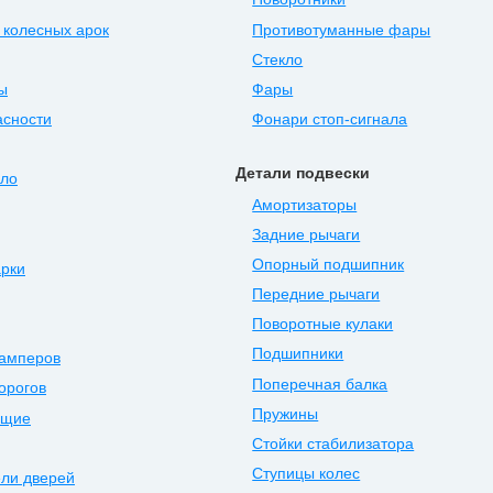
 колесных арок
Противотуманные фары
Стекло
ы
Фары
асности
Фонари стоп-сигнала
Детали подвески
ыло
Амортизаторы
Задние рычаги
Опорный подшипник
арки
Передние рычаги
Поворотные кулаки
Подшипники
бамперов
Поперечная балка
орогов
Пружины
ющие
Стойки стабилизатора
Ступицы колес
ли дверей