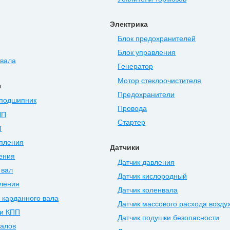
Электрика
Блок предохранителей
Блок управления
нвала
Генератор
Мотор стеклоочистителя
я
Предохранители
подшипник
Провода
ПП
Стартер
П
епления
Датчики
ения
Датчик давления
 вал
Датчик кислородный
ления
Датчик коленвала
 карданного вала
Датчик массового расхода возду
и КПП
Датчик подушки безопасности
валов