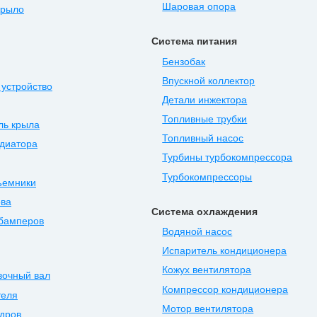
Шаровая опора
крыло
Система питания
Бензобак
Впускной коллектор
устройство
Детали инжектора
Топливные трубки
ль крыла
Топливный насос
диатора
Турбины турбокомпрессора
Турбокомпрессоры
ъемники
ова
Система охлаждения
 бамперов
Водяной насос
Испаритель кондиционера
Кожух вентилятора
вочный вал
Компрессор кондиционера
теля
Мотор вентилятора
дров