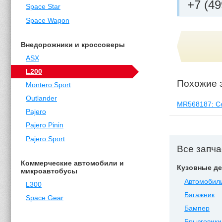
+7 (49
Space Star
Space Wagon
Внедорожники и кроссоверы
ASX
L200
Похожие 
Montero Sport
Outlander
MR568187: С
Pajero
Pajero Pinin
Pajero Sport
Все запча
Коммерческие автомобили и
Кузовные де
микроавтобусы
Автомобиль
L300
Багажник
Space Gear
Бампер
Брызговики