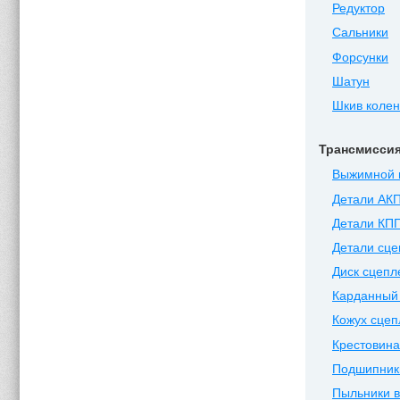
Редуктор
Сальники
Форсунки
Шатун
Шкив коле
Трансмисси
Выжимной 
Детали АК
Детали КП
Детали сц
Диск сцепл
Карданный
Кожух сцеп
Крестовина
Подшипник
Пыльники 