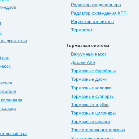
Радиатор кондиционера
линдров
Радиатор охлаждения КПП
Регулятор отопителя
М
Термостат
р
ты двигателя
Тормозная система
Вакуумный насос
 вал
Детали ABS
насос
Тормозные барабаны
Тормозные диски
гателя
Тормозные колодки
игателя
Тормозные суппорты
 коленвала
Тормозные трубки
 кольца
Тормозные цилиндры
Тормозные шланги
Трос стояночного тормоза
ительный вал
Усилители тормозов