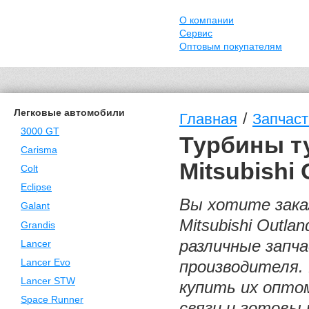
О компании
Сервис
Оптовым покупателям
Легковые автомобили
/
Главная
Запчасти
3000 GT
Турбины т
Carisma
Mitsubishi 
Colt
Eclipse
Вы хотите зака
Galant
Mitsubishi Outl
Grandis
различные запч
Lancer
Lancer Evo
производителя.
Lancer STW
купить их оптом
Space Runner
связи и готовы