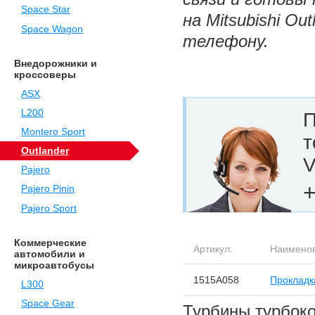
Space Star
на Mitsubishi O
Space Wagon
телефону.
Внедорожники и
кроссоверы
ASX
L200
П
Montero Sport
т
Outlander
V
Pajero
+
Pajero Pinin
Pajero Sport
Коммерческие
Артикул:
Наименов
автомобили и
микроавтобусы
1515A058
Прокладк
L300
Space Gear
Турбины турбоко