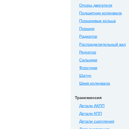
Опоры двигателя
Подшипник коленвала
Поршневые кольца
Поршни
Радиатор
Распределительный вал
Редуктор
Сальники
Форсунки
Шатун
Шкив коленвала
Трансмиссия
Детали АКПП
Детали КПП
Детали сцепления