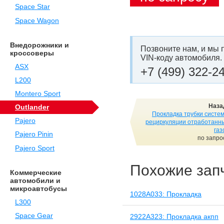
Space Star
Space Wagon
Внедорожники и
Позвоните нам, и мы 
кроссоверы
VIN-коду автомобиля.
ASX
+7 (499) 322-2
L200
Montero Sport
Наза
Outlander
Прокладка трубки систе
Pajero
рециркуляции отработанн
газ
Pajero Pinin
по запро
Pajero Sport
Похожие зап
Коммерческие
автомобили и
микроавтобусы
1028A033: Прокладка
L300
Space Gear
2922A323: Прокладка акпп