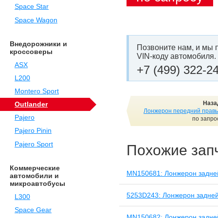
Space Star
Space Wagon
Внедорожники и
Позвоните нам, и мы 
кроссоверы
VIN-коду автомобиля.
ASX
+7 (499) 322-2
L200
Montero Sport
Наза
Outlander
Лонжерон передний прав
Pajero
по запро
Pajero Pinin
Pajero Sport
Похожие зап
Коммерческие
MN150681: Лонжерон задне
автомобили и
микроавтобусы
5253D243: Лонжерон задней
L300
Space Gear
MN150682: Лонжерон задне